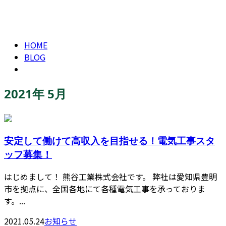
2021年 5月
CONTACT
ENTRY
HOME
BLOG
2021年 5月
安定して働けて高収入を目指せる！電気工事スタ
ッフ募集！
はじめまして！ 熊谷工業株式会社です。 弊社は愛知県豊明
市を拠点に、全国各地にて各種電気工事を承っておりま
す。...
2021.05.24
お知らせ