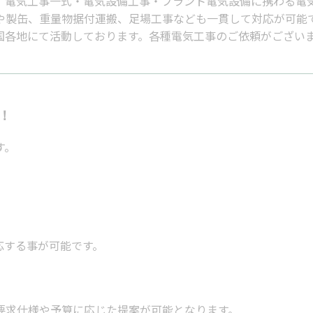
、電気工事一式・電気設備工事・プラント電気設備に携わる電
や製缶、重量物据付運搬、足場工事なども一貫して対応が可能
国各地にて活動しております。各種電気工事のご依頼がござい
！
す。
応する事が可能です。
要求仕様や予算に応じた提案が可能となります。