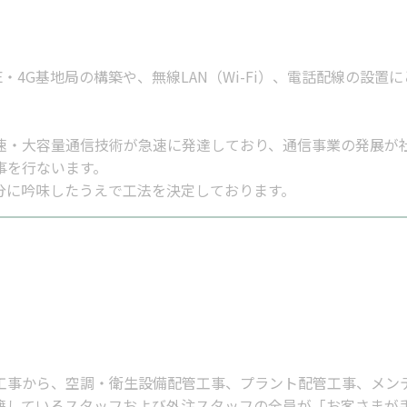
・4G基地局の構築や、無線LAN（Wi-Fi）、電話配線の設
。
速・大容量通信技術が急速に発達しており、通信事業の発展が
事を行ないます。
分に吟味したうえで工法を決定しております。
工事から、空調・衛生設備配管工事、プラント配管工事、メン
籍しているスタッフおよび外注スタッフの全員が「お客さまが