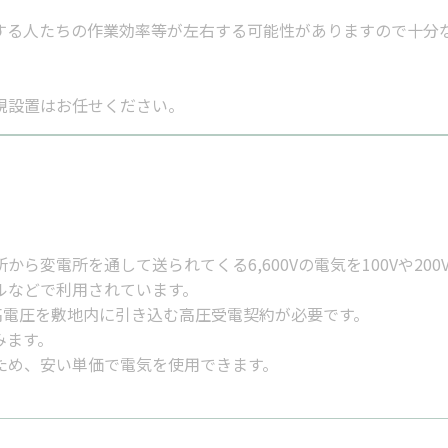
する人たちの作業効率等が左右する可能性がありますので十分
。
規設置はお任せください。
ら変電所を通して送られてくる6,600Vの電気を100Vや20
ルなどで利用されています。
Vの高電圧を敷地内に引き込む高圧受電契約が必要です。
みます。
ため、安い単価で電気を使用できます。