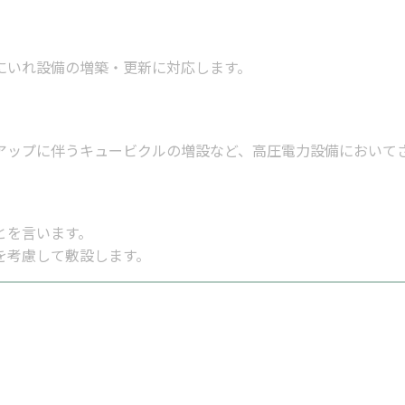
にいれ設備の増築・更新に対応します。
アップに伴うキュービクルの増設など、高圧電力設備において
とを言います。
を考慮して敷設します。