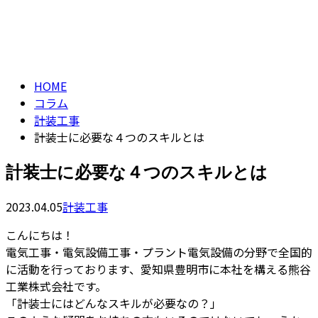
コラム
CONTACT
ENTRY
column
HOME
コラム
計装工事
計装士に必要な４つのスキルとは
計装士に必要な４つのスキルとは
2023.04.05
計装工事
こんにちは！
電気工事・電気設備工事・プラント電気設備の分野で全国的
に活動を行っております、愛知県豊明市に本社を構える熊谷
工業株式会社です。
「計装士にはどんなスキルが必要なの？」