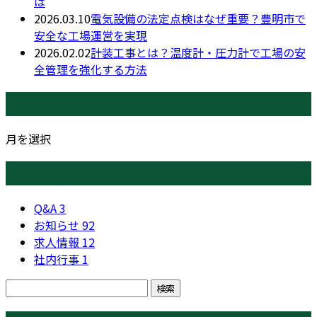
は
2026.03.10
電気設備の法定点検はなぜ重要？豊明市で
安全な工場運営を実現
2026.02.02
計装工事とは？温度計・圧力計で工場の安
全管理を強化する方法
月別アーカイブ
月を選択
カテゴリー
Q&A
3
お知らせ
92
求人情報
12
社内行事
1