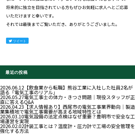
将来的に独立を目指されている方もぜひお気軽に求人へと
ご応募
いただけますと幸いです。
それでは最後までご覧いただき、ありがとうございました。
ツイート
最近の投稿
2026.06.12
【飲食業から転職】熊谷工業に入社した社員2名が
語る「電気工事のリアル」
2026.05.27
電気工事士の体力・きつさ問題｜現役スタッフが正
直に答えるQ&A
2026.04.23
【求人情報あり】西尾市の電気工事業界動向｜製造
業集積地で電気工事需要が高まる地域特性とは
2026.03.10
電気設備の法定点検はなぜ重要？豊明市で安全な工
場運営を実現
2026.02.02
計装工事とは？温度計・圧力計で工場の安全管理を
強化する方法