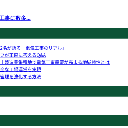
事に数多...
2名が語る「電気工事のリアル」
フが正直に答えるQ&A
｜製造業集積地で電気工事需要が高まる地域特性とは
全な工場運営を実現
管理を強化する方法