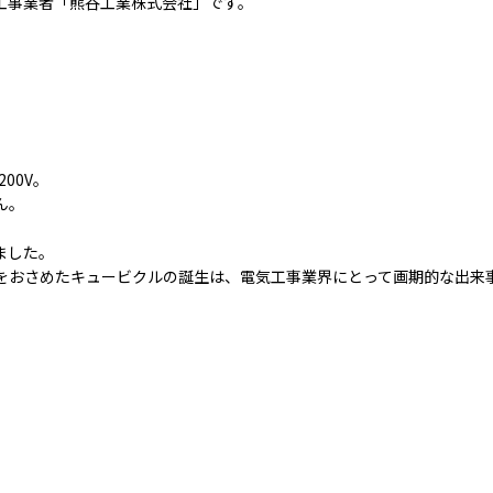
工事業者「熊谷工業株式会社」です。
00V。
ん。
ました。
をおさめたキュービクルの誕生は、電気工事業界にとって画期的な出来