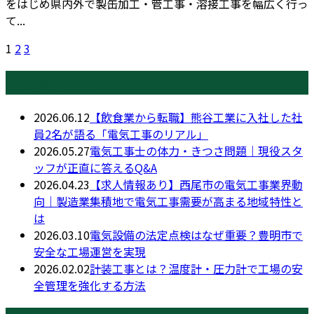
をはじめ県内外で製缶加工・管工事・溶接工事を幅広く行っ
て...
1
2
3
最近の投稿
2026.06.12
【飲食業から転職】熊谷工業に入社した社
員2名が語る「電気工事のリアル」
2026.05.27
電気工事士の体力・きつさ問題｜現役スタ
ッフが正直に答えるQ&A
2026.04.23
【求人情報あり】西尾市の電気工事業界動
向｜製造業集積地で電気工事需要が高まる地域特性と
は
2026.03.10
電気設備の法定点検はなぜ重要？豊明市で
安全な工場運営を実現
2026.02.02
計装工事とは？温度計・圧力計で工場の安
全管理を強化する方法